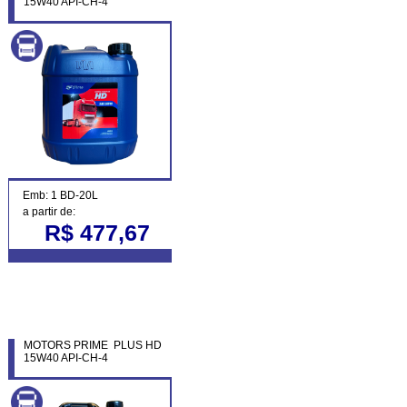
15W40 API-CH-4
Emb: 1 BD-20L
a partir de:
R$ 477,67
MOTORS PRIME PLUS HD
15W40 API-CH-4