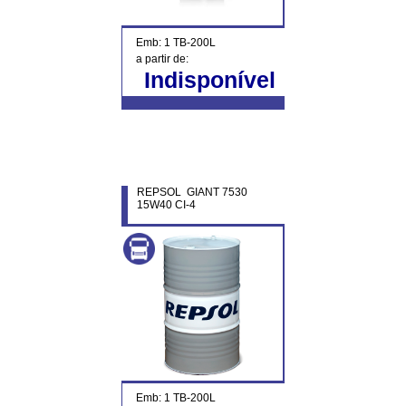
Emb: 1 TB-200L
a partir de:
Indisponível
REPSOL GIANT 7530
15W40 CI-4
Emb: 1 TB-200L