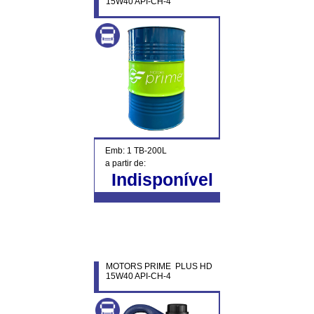
15W40 API-CH-4
Emb: 1 TB-200L
a partir de:
Indisponível
MOTORS PRIME PLUS HD
15W40 API-CH-4