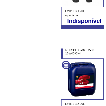
Emb: 1 BD-20L
a partir de:
Indisponível
REPSOL GIANT 7530
15W40 CI-4
Emb: 1 BD-20L