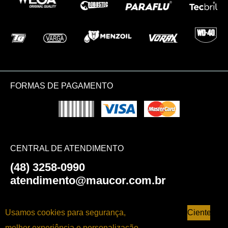
FORMAS DE PAGAMENTO
CENTRAL DE ATENDIMENTO
(48) 3258-0990
atendimento@maucor.com.br
AJUDA E SUPORTE
Usamos cookies para segurança,
Ciente
melhor experiência e personalização