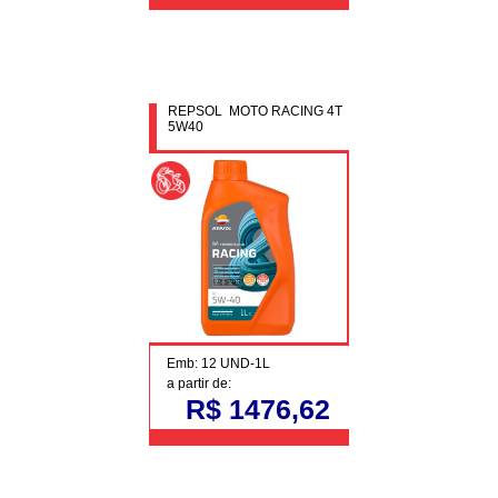
REPSOL MOTO RACING 4T
5W40
Emb: 12 UND-1L
a partir de:
R$ 1476,62