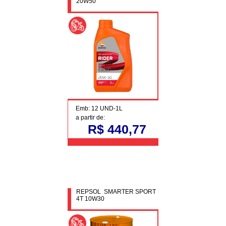
20W50
Emb: 12 UND-1L
a partir de:
R$ 440,77
REPSOL SMARTER SPORT
4T 10W30