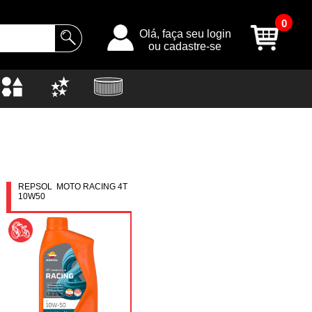
0
Olá, faça seu login
ou cadastre-se
REPSOL MOTO RACING 4T
10W50