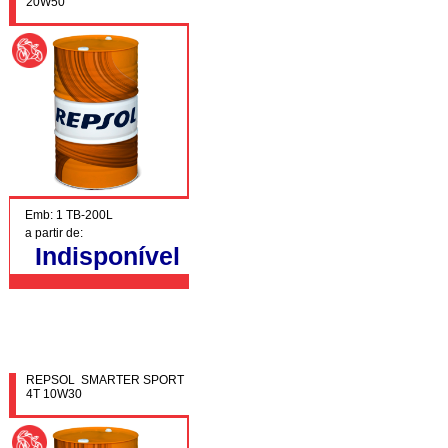
20W50
Emb: 1 TB-200L
a partir de:
Indisponível
REPSOL SMARTER SPORT
4T 10W30