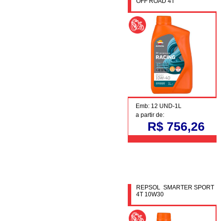
OFF ROAD 4T
Emb: 12 UND-1L
a partir de:
R$ 756,26
REPSOL SMARTER SPORT
4T 10W30