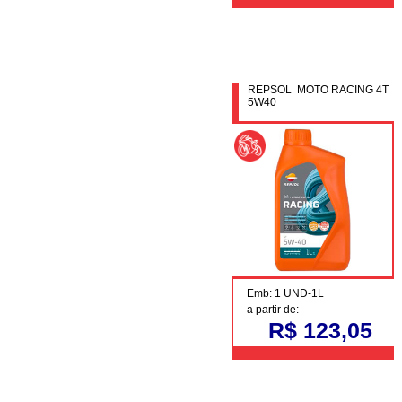
REPSOL MOTO RACING 4T
5W40
Emb: 1 UND-1L
a partir de:
R$ 123,05